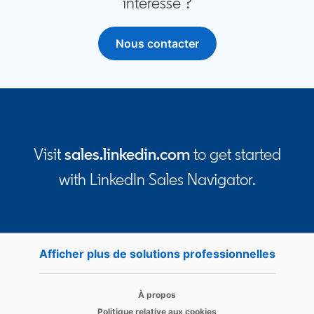
intéresse ?
Nous contacter
Visit
sales.linkedin.com
to get started
with LinkedIn Sales Navigator.
Afficher plus de solutions professionnelles
opens 
opens in a new tab
À propos
opens in a new tab
Politique relative aux cookies