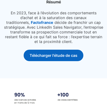
Résumé
En 2023, face à l’évolution des comportements
d’achat et à la saturation des canaux
traditionnels,
Factofrance
opens in a new tab
décide de franchir un cap
stratégique. Avec LinkedIn Sales Navigator, l’entreprise
transforme sa prospection commerciale tout en
restant fidèle à ce qui fait sa force : l’expertise terrain
et la proximité client.
Télécharger l'étude de cas
opens in a new tab