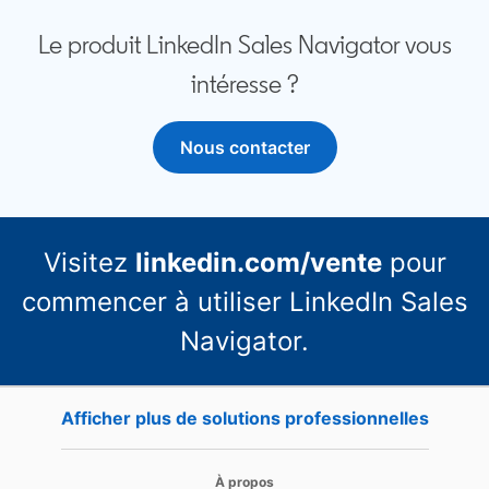
Le produit LinkedIn Sales Navigator vous
intéresse ?
Nous contacter
Visitez
linkedin.com/vente
pour
commencer à utiliser LinkedIn Sales
Navigator.
Afficher plus de solutions professionnelles
opens 
opens in a new tab
À propos