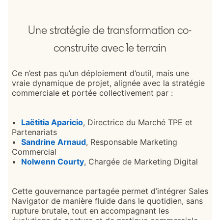
Une stratégie de transformation co-
construite avec le terrain
Ce n’est pas qu’un déploiement d’outil, mais une
vraie dynamique de projet, alignée avec la stratégie
commerciale et portée collectivement par :
•
Laëtitia Aparicio
opens in a new tab
, Directrice du Marché TPE et
Partenariats
•
Sandrine Arnaud
opens in a new tab
, Responsable Marketing
Commercial
•
Nolwenn Courty
opens in a new tab
, Chargée de Marketing Digital
Cette gouvernance partagée permet d’intégrer Sales
Navigator de manière fluide dans le quotidien, sans
rupture brutale, tout en accompagnant les