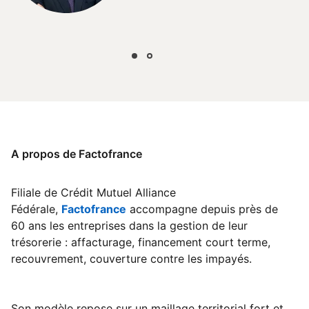
A propos de Factofrance
Filiale de Crédit Mutuel Alliance
Fédérale,
Factofrance
opens in a new tab
accompagne depuis près de
60 ans les entreprises dans la gestion de leur
trésorerie : affacturage, financement court terme,
recouvrement, couverture contre les impayés.
Son modèle repose sur un maillage territorial fort et