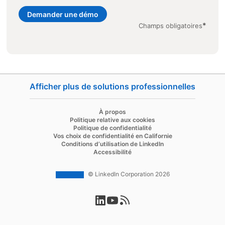
Demander une démo
*
Champs obligatoires
Afficher plus de solutions professionnelles
opens i
opens in a new tab
À propos
opens in a new tab
Politique relative aux cookies
opens in a new tab
Politique de confidentialité
opens in a new ta
Vos choix de confidentialité en Californie
opens in a new tab
Conditions d’utilisation de LinkedIn
opens in a new tab
Accessibilité
© LinkedIn Corporation 2026
opens in a new tab
opens in a new tab
opens in a new tab