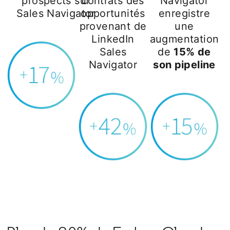
prospects sur
contrats des
Navigator
Sales Navigator
opportunités
enregistre
provenant de
une
LinkedIn
augmentation
Sales
de
15% de
Navigator
son pipeline