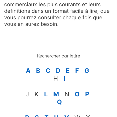
commerciaux les plus courants et leurs
définitions dans un format facile à lire, que
vous pourrez consulter chaque fois que
vous en aurez besoin.
Rechercher par lettre
A
B
C
D
E
F
G
H
I
J K
L
M
N
O
P
Q