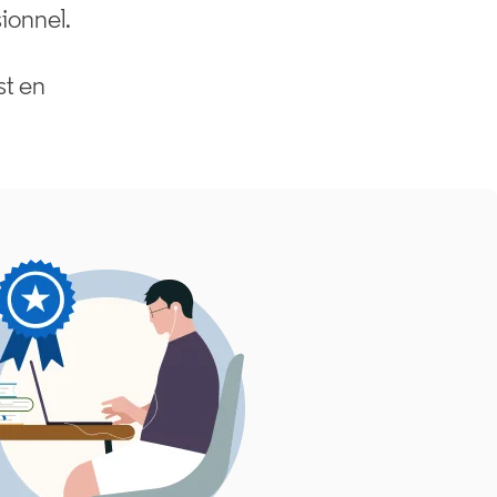
sionnel.
st en