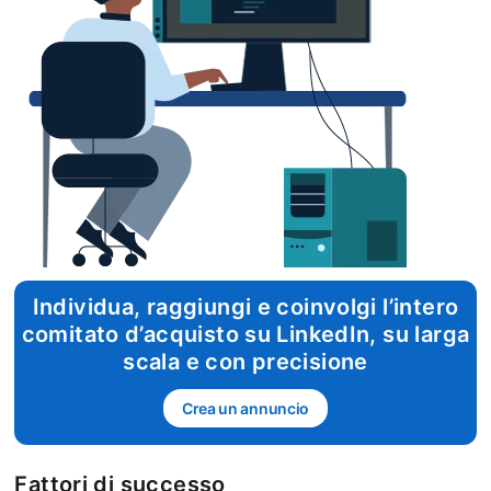
Individua, raggiungi e coinvolgi l’intero
comitato d’acquisto su LinkedIn, su larga
scala e con precisione
Crea un annuncio
opens in a new tab
Fattori di successo