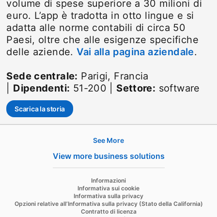
volume di spese superiore a 30 milioni di
euro. L’app è tradotta in otto lingue e si
adatta alle norme contabili di circa 50
Paesi, oltre che alle esigenze specifiche
delle aziende.
Vai alla pagina aziendale
open
.
Sede centrale:
Parigi, Francia
|
Dipendenti:
51-200 |
Settore:
software
Scarica la storia
opens in a new tab
See More
Hire
View more business solutions
Recruiter
opens in a new tab
Informazioni
Recruiter Lite
Informativa sui cookie
Informativa sulla privacy
Referrals
Opzioni relative all’Informativa sulla privacy (Stato della California)
Contratto di licenza
Job Slots