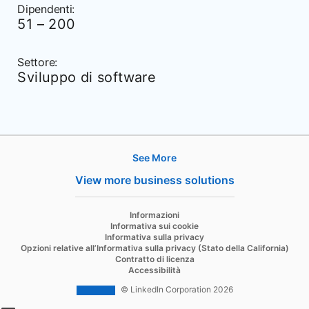
Dipendenti:
51 – 200
Settore:
Sviluppo di software
See More
Hire
View more business solutions
Recruiter
opens in a new tab
Informazioni
Recruiter Lite
Informativa sui cookie
Informativa sulla privacy
Referrals
Opzioni relative all’Informativa sulla privacy (Stato della California)
Contratto di licenza
Job Slots
Accessibilità
Job Posts
© LinkedIn Corporation 2026
opens in a new tab
Career Pages