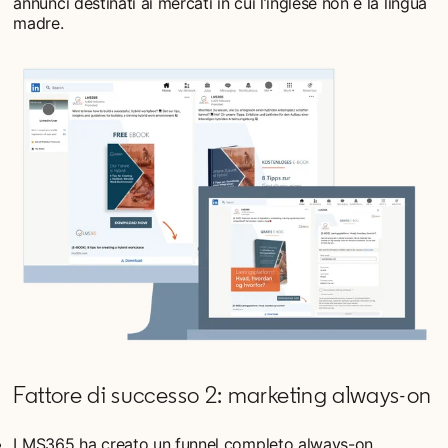
annunci destinati ai mercati in cui l’inglese non è la lingua
madre.
Fattore di successo 2: marketing always-on
LMS365 ha creato un funnel completo always-on