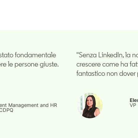
è stato fondamentale
"Senza LinkedIn, la 
re le persone giuste.
crescere come ha fatto
fantastico non dover p
Ele
alent Management and HR
VP 
o CDPQ