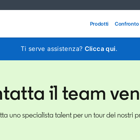
Confronto
Prodotti
fra i
Prodotti
Confronto f
prodotti
Ti serve assistenza?
Clicca qui
.
tatta il team ven
ta uno specialista talent per un tour dei nostri pr