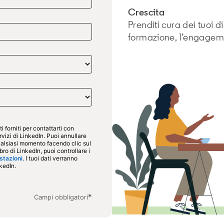
Crescita
Prenditi cura dei tuoi 
formazione, l’engagem
 forniti per contattarti con
ervizi di LinkedIn. Puoi annullare
qualsiasi momento facendo clic sul
ro di LinkedIn, puoi controllare i
stazioni
opens in a new tab
. I tuoi dati verranno
 in a new tab
kedIn.
*
Campi obbligatori