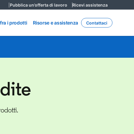
|
Pubblica un’offerta di lavoro
opens in a new tab
Ricevi assistenza
opens in a n
Risorse e
ra i prodotti
Risorse e assistenza
Contattaci
assistenza
dite
odotti.