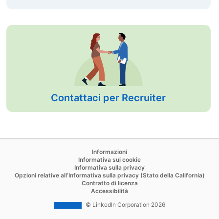
Contattaci per Recruiter
opens in a new tab
Informazioni
opens in a new tab
Informativa sui cookie
opens in a new tab
Informativa sulla privacy
open
Opzioni relative all’Informativa sulla privacy (Stato della California)
opens in a new tab
Contratto di licenza
opens in a new tab
Accessibilità
© LinkedIn Corporation 2026