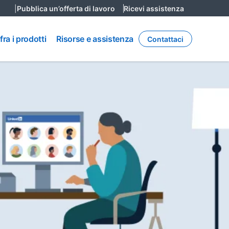
|
Pubblica un’offerta di lavoro
opens in a new tab
Ricevi assistenza
opens in a n
Risorse e
ra i prodotti
Risorse e assistenza
Contattaci
assistenza