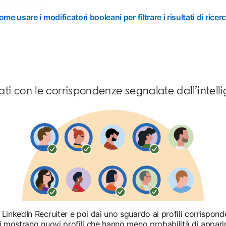
ome usare i modificatori booleani per filtrare i risultati di ricer
ti con le corrispondenze segnalate dall’intelli
 LinkedIn Recruiter e poi dai uno sguardo ai profili corrispond
Ti mostrano nuovi profili che hanno meno probabilità di apparir