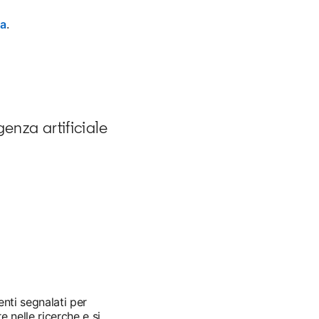
ca
opens in a new tab
.
genza artificiale
enti segnalati per
e nelle ricerche e si