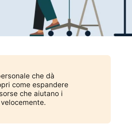
 personale che dà
Scopri come espandere
risorse che aiutano i
iù velocemente.