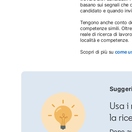
basano sui segnali che 
candidato e quando invi
Tengono anche conto dei 
competenze simili. Oltre 
reale di ricerca di lavor
località e competenze.
Scopri di più su
come usa
Sugger
Usa i
la ric
Dopo ave