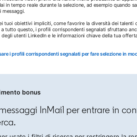
dai in tempo reale durante la selezione, ad esempio quando sa
i messaggi.
tuoi obiettivi impliciti, come favorire la diversità dei talenti
a tutto questo, i profili corrispondenti segnalati sfruttano anc
o degli utenti LinkedIn e le informazioni chiave della tua offert
re i profili corrispondenti segnalati per fare selezione in mod
imento bonus
 messaggi InMail per entrare in co
erca.
r usato i filtri di ricerca per restringere la ro