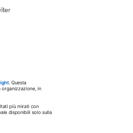
uiter
light
opens in a new tab
. Questa
ua organizzazione, in
tati più mirati con
le disponibili solo sulla