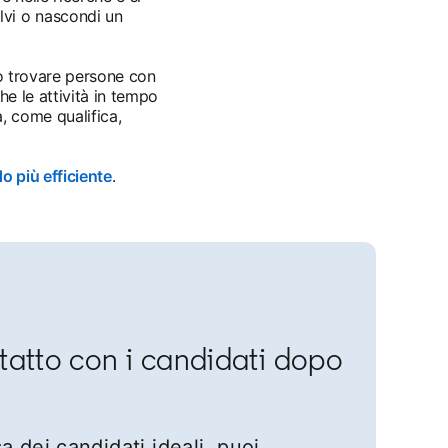
lvi o nascondi un
 o trovare persone con
he le attività in tempo
a, come qualifica,
o più efficiente
opens in a new tab
.
ntatto con i candidati dopo
sa dei candidati ideali, puoi