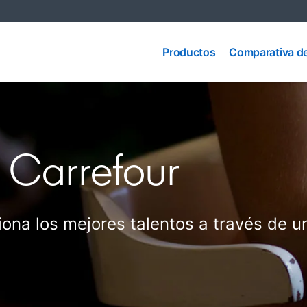
Comparativa
Productos
de
Productos
Comparativa d
productos
 Carrefour
ona los mejores talentos a través de u