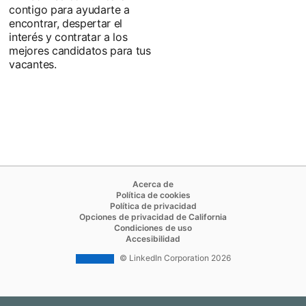
contigo para ayudarte a
encontrar, despertar el
interés y contratar a los
mejores candidatos para tus
vacantes.
opens in a new tab
Acerca de
opens in a new tab
Política de cookies
opens in a new tab
Política de privacidad
opens in a new tab
Opciones de privacidad de California
opens in a new tab
Condiciones de uso
opens in a new tab
Accesibilidad
© LinkedIn Corporation 2026