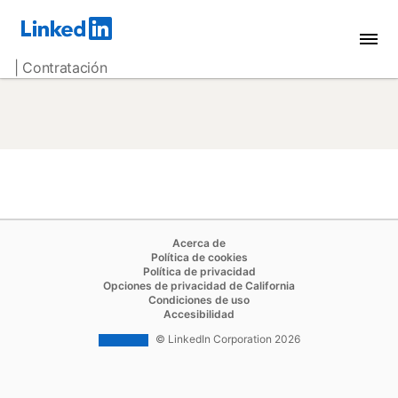
| Contratación
opens in a new tab
Acerca de
opens in a new tab
Política de cookies
opens in a new tab
Política de privacidad
opens in a new tab
Opciones de privacidad de California
opens in a new tab
Condiciones de uso
opens in a new tab
Accesibilidad
© LinkedIn Corporation 2026