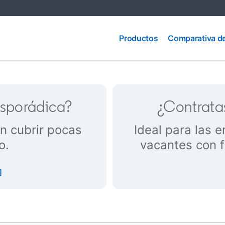
Comparativa
Productos
de
Productos
Comparativa d
productos
esporádica?
¿Contrata
n cubrir pocas
Ideal para las 
o.
vacantes con f
]
opens in a new tab