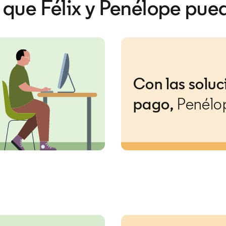
o que Félix y Penélope pue
Con las soluc
pago,
Penélo