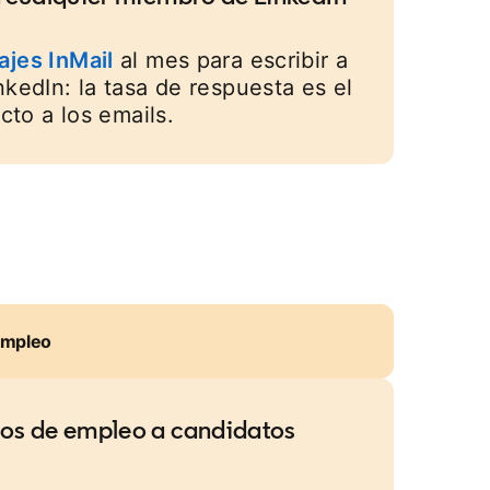
jes InMail
opens in a new tab
al mes para escribir a
nkedIn: la tasa de respuesta es el
ecto a los emails.
empleo
os de empleo a candidatos