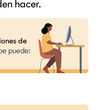
den hacer.
iones de
pe puede: