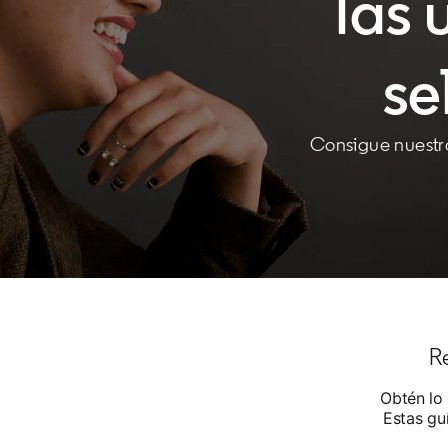
las 
se
Consigue nuestra
R
Obtén lo 
Estas gu