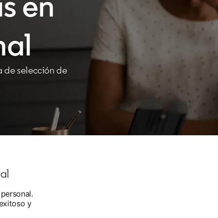
as en
nal
a de selección de
al
 personal.
exitoso y