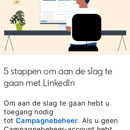
5 stappen om aan de slag te
gaan met LinkedIn
Om aan de slag te gaan hebt u
toegang nodig
tot
Campagnebeheer
opens in a new
. Als u geen
Campagnebeheer-account hebt,