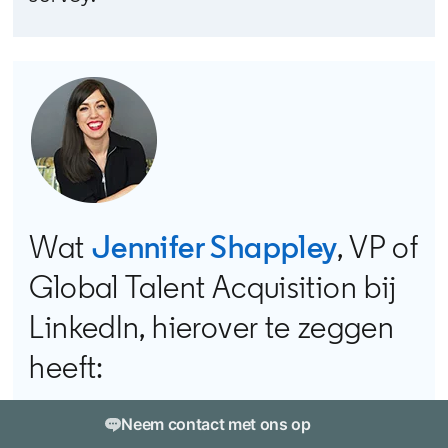
Wat
Jennifer Shappley
opens i
, VP of
Global Talent Acquisition bij
LinkedIn, hierover te zeggen
heeft:
Zelfs op de huidige grillige
Neem contact met ons op
arbeidsmarkt blijven mensen zich