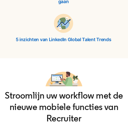
gaan
opens in a new tab
5 inzichten van LinkedIn Global Talent Trends
opens i
Stroomlijn uw workflow met de
nieuwe mobiele functies van
Recruiter