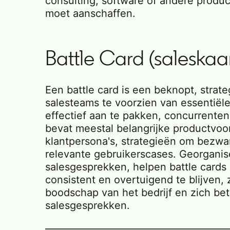
consulting, software of andere product
moet aanschaffen.
Battle Card (saleskaar
Een battle card is een beknopt, stra
salesteams te voorzien van essentiël
effectief aan te pakken, concurrenten
bevat meestal belangrijke productvoo
klantpersona's, strategieën om bezwar
relevante gebruikerscases. Georganise
salesgesprekken, helpen battle card
consistent en overtuigend te blijven, 
boodschap van het bedrijf en zich b
salesgesprekken.