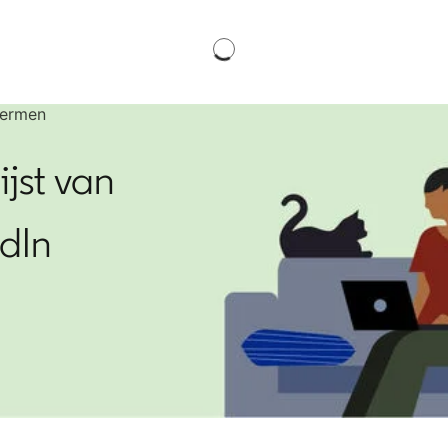
termen
jst van
dIn