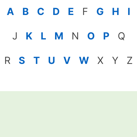
A
B
C
D
E
F
G
H
I
J
K
L
M
N
O
P
Q
R
S
T
U
V
W
X Y Z