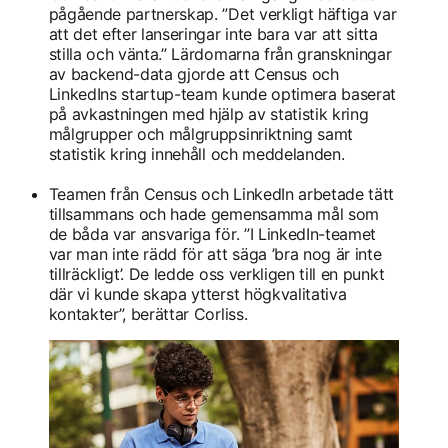
pågående partnerskap. ”Det verkligt häftiga var
att det efter lanseringar inte bara var att sitta
stilla och vänta.” Lärdomarna från granskningar
av backend-data gjorde att Census och
LinkedIns startup-team kunde optimera baserat
på avkastningen med hjälp av statistik kring
målgrupper och målgruppsinriktning samt
statistik kring innehåll och meddelanden.
Teamen från Census och LinkedIn arbetade tätt
tillsammans och hade gemensamma mål som
de båda var ansvariga för. ”I LinkedIn-teamet
var man inte rädd för att säga ’bra nog är inte
tillräckligt’. De ledde oss verkligen till en punkt
där vi kunde skapa ytterst högkvalitativa
kontakter”, berättar Corliss.