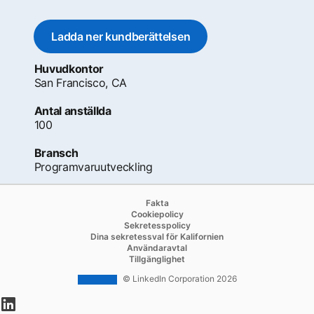
Ladda ner kundberättelsen
opens in a new tab
Huvudkontor
San Francisco, CA
Antal anställda
100
Bransch
Programvaruutveckling
opens in a new tab
Fakta
opens in a new tab
Cookiepolicy
opens in a new tab
Sekretesspolicy
opens in a new tab
Dina sekretessval för Kalifornien
opens in a new tab
Användaravtal
opens in a new tab
Tillgänglighet
© LinkedIn Corporation 2026
opens in a new tab
opens in a new tab