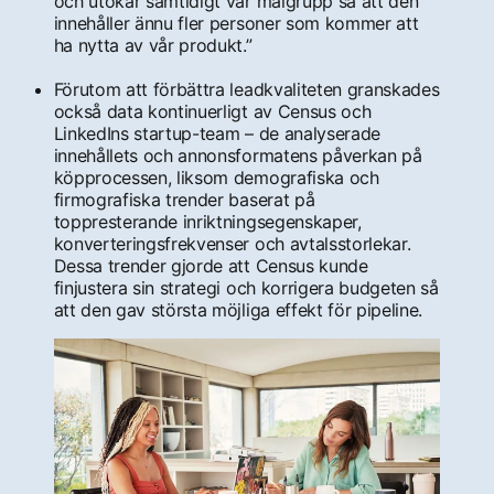
och utökar samtidigt vår målgrupp så att den
innehåller ännu fler personer som kommer att
ha nytta av vår produkt.”
Förutom att förbättra leadkvaliteten granskades
också data kontinuerligt av Census och
LinkedIns startup-team – de analyserade
innehållets och annonsformatens påverkan på
köpprocessen, liksom demografiska och
firmografiska trender baserat på
toppresterande inriktningsegenskaper,
konverteringsfrekvenser och avtalsstorlekar.
Dessa trender gjorde att Census kunde
finjustera sin strategi och korrigera budgeten så
att den gav största möjliga effekt för pipeline.