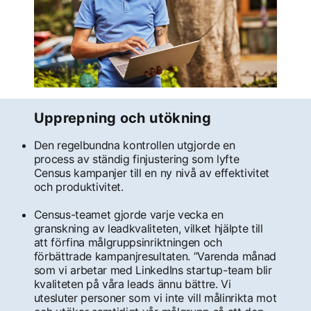
Upprepning och utökning
Den regelbundna kontrollen utgjorde en
process av ständig finjustering som lyfte
Census kampanjer till en ny nivå av effektivitet
och produktivitet.
Census-teamet gjorde varje vecka en
granskning av leadkvaliteten, vilket hjälpte till
att förfina målgruppsinriktningen och
förbättrade kampanjresultaten. ”Varenda månad
som vi arbetar med LinkedIns startup-team blir
kvaliteten på våra leads ännu bättre. Vi
utesluter personer som vi inte vill målinrikta mot