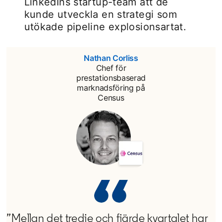
LinkedIns startup-team att de
kunde utveckla en strategi som
utökade pipeline explosionsartat.
Nathan Corliss
opens in a new tab
Chef för
prestationsbaserad
marknadsföring på
Census
”Mellan det tredje och fjärde kvartalet har