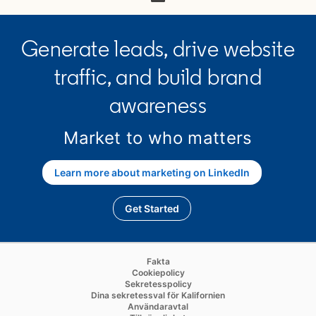
Generate leads, drive website
traffic, and build brand
awareness
Market to who matters
Learn more about marketing on LinkedIn
Get Started
opens in a new tab
opens in a new tab
Fakta
opens in a new tab
Cookiepolicy
opens in a new tab
Sekretesspolicy
opens in a new tab
Dina sekretessval för Kalifornien
opens in a new tab
Användaravtal
opens in a new tab