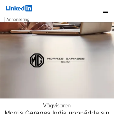
| Annonsering
Vägvisaren
Morris Garages India uppnådde sin