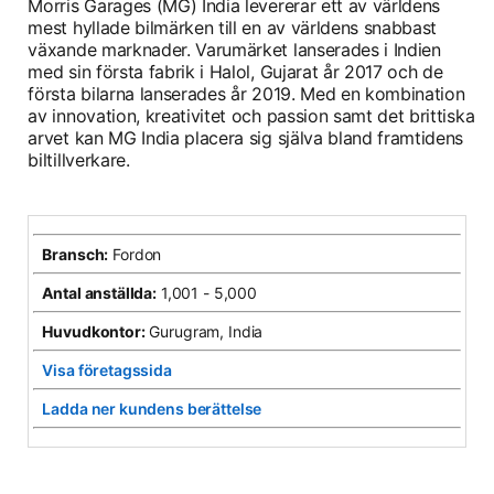
Morris Garages (MG) India levererar ett av världens
mest hyllade bilmärken till en av världens snabbast
växande marknader. Varumärket lanserades i Indien
med sin första fabrik i Halol, Gujarat år 2017 och de
första bilarna lanserades år 2019. Med en kombination
av innovation, kreativitet och passion samt det brittiska
arvet kan MG India placera sig själva bland framtidens
biltillverkare.
Bransch:
Fordon
Antal anställda:
1,001 - 5,000
Huvudkontor:
Gurugram, India
Visa företagssida
opens in a new tab
opens in a new tab
Ladda ner kundens berättelse
opens in a new tab