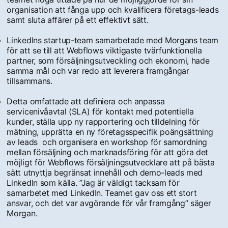
organisation att fånga upp och kvalificera företags-leads
samt sluta affärer på ett effektivt sätt.
LinkedIns startup-team samarbetade med Morgans team
för att se till att Webflows viktigaste tvärfunktionella
partner, som försäljningsutveckling och ekonomi, hade
samma mål och var redo att leverera framgångar
tillsammans.
Detta omfattade att definiera och anpassa
servicenivåavtal (SLA) för kontakt med potentiella
kunder, ställa upp ny rapportering och tilldelning för
mätning, upprätta en ny företagsspecifik poängsättning
av leads och organisera en workshop för samordning
mellan försäljning och marknadsföring för att göra det
möjligt för Webflows försäljningsutvecklare att på bästa
sätt utnyttja begränsat innehåll och demo-leads med
LinkedIn som källa. ”Jag är väldigt tacksam för
samarbetet med LinkedIn. Teamet gav oss ett stort
ansvar, och det var avgörande för vår framgång” säger
Morgan.