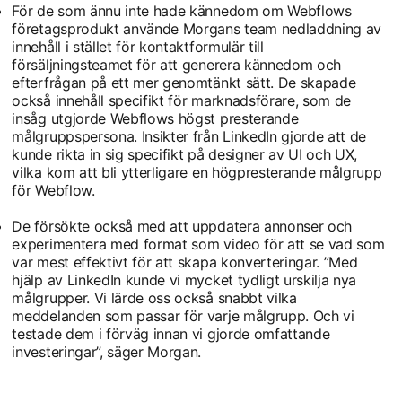
För de som ännu inte hade kännedom om Webflows
företagsprodukt använde Morgans team nedladdning av
innehåll i stället för kontaktformulär till
försäljningsteamet för att generera kännedom och
efterfrågan på ett mer genomtänkt sätt. De skapade
också innehåll specifikt för marknadsförare, som de
insåg utgjorde Webflows högst presterande
målgruppspersona. Insikter från LinkedIn gjorde att de
kunde rikta in sig specifikt på designer av UI och UX,
vilka kom att bli ytterligare en högpresterande målgrupp
för Webflow.
De försökte också med att uppdatera annonser och
experimentera med format som video för att se vad som
var mest effektivt för att skapa konverteringar. ”Med
hjälp av LinkedIn kunde vi mycket tydligt urskilja nya
målgrupper. Vi lärde oss också snabbt vilka
meddelanden som passar för varje målgrupp. Och vi
testade dem i förväg innan vi gjorde omfattande
investeringar”, säger Morgan.