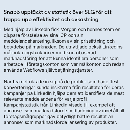
Snabb upptäckt av statistik över SLG för att
trappa upp effektivitet och avkastning
Med hjälp av LinkedIn fick Morgan och hennes team en
djupare förståelse av sina ICP och sin
meddelandehantering, liksom av sin prissättning och
betydelse på marknaden. De utnyttjade också LinkedIns
målinriktningsfunktioner med kontobaserad
marknadsföring för att kunna identifiera personer som
arbetade i företagskonton som var målkonton och redan
använde Webflows självbetjäningstjänster.
När teamet riktade in sig på de profiler som hade flest
konverteringar kunde insikterna från resultaten för deras
kampanjer på LinkedIn hjälpa dem att identifiera de mest
relevanta meddelandena för varje profil.
Kampanjstatistik från LinkedIn visade till exempel att
annonser som marknadsförde nedladdning av innehåll till
företagsmålgrupper gav betydligt bättre resultat än
annonser som marknadsförde lansering av produkter.