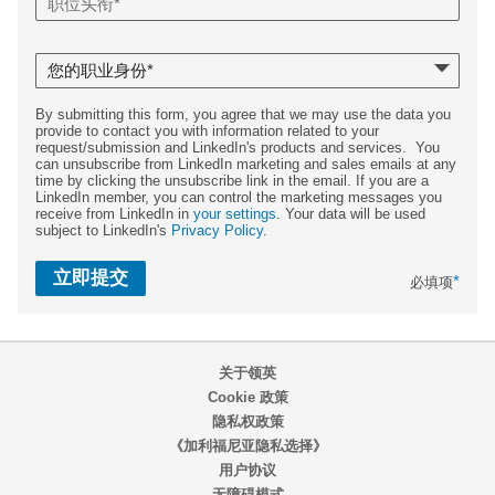
By submitting this form, you agree that we may use the data you
provide to contact you with information related to your
request/submission and LinkedIn's products and services. You
can unsubscribe from LinkedIn marketing and sales emails at any
time by clicking the unsubscribe link in the email. If you are a
LinkedIn member, you can control the marketing messages you
receive from LinkedIn in
your settings
. Your data will be used
subject to LinkedIn's
Privacy Policy
.
立即提交
*
必填项
关于领英
Cookie 政策
隐私权政策
《加利福尼亚隐私选择》
用户协议
无障碍模式