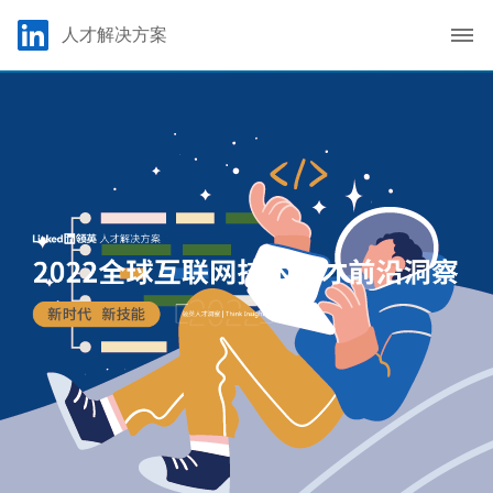
Skip to main content
LinkedIn Logo
人才解决方案
C