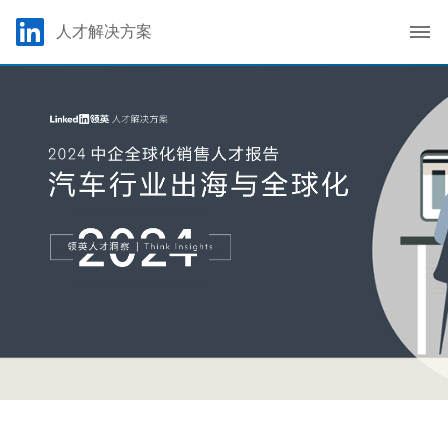
Skip to main content
LinkedIn Logo
人才解决方案
C