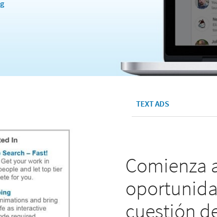
ng
TEXT ADS
Comienza a
oportunida
cuestión d