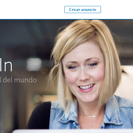
Crear anuncio
Close jump men
In
al del mundo