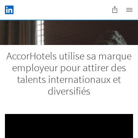
Skip to main content
LinkedIn Logo
C
AccorHotels utilise sa marque
employeur pour attirer des
talents internationaux et
diversifiés