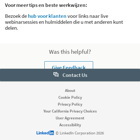
Voor meer tips en beste werkwijzen:
Bezoek de
hub voor klanten
voor links naar live
webinarsessies en hulmiddelen die u met anderen kunt
delen.
Was this helpful?
Give Feedback
Contact Us
Want to learn more about Sales Navigator? Let us help:
About
Cookie Policy
Request demo
Privacy Policy
Your California Privacy Choices
User Agreement
Start your free trial
Accessibility
Contact customer support
LinkedIn logo
© LinkedIn Corporation 2026