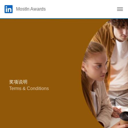
Skip to main content
LinkedIn Logo
MostIn Awards
C
奖项说明
Terms & Conditions