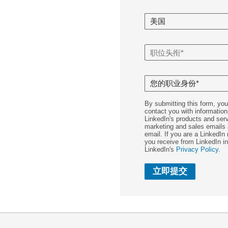
By submitting this form, yo
contact you with information
LinkedIn's products and ser
marketing and sales emails a
email. If you are a LinkedI
you receive from LinkedIn i
LinkedIn's
Privacy Policy
.
立即提交