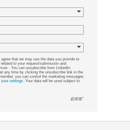
u agree that we may use the data you provide to
 related to your request/submission and
vices. You can unsubscribe from LinkedIn
t any time by clicking the unsubscribe link in the
n member, you can control the marketing messages
n
your settings
. Your data will be used subject to
*
必填项