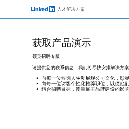
Skip to main content
人才解决方案
LinkedIn Logo
领英企业招聘帐号
商业企业解决方案
数据报告
培训活动
职位发布栏
人才服务机构解决方案
高管访谈
招聘官认证
获取产品演示
招聘专版
定制化海外招聘解决方案
Talent Blog
产品更新
领英招聘专版
大数据洞察
全球校招解决方案
请提供您的联系信息，我们将尽快安排解决方案
2025领英春季校招节报名
向每一位候选人生动展现公司文化，彰
向每一位访客个性化推荐职位，以便他
结合招聘目标，衡量雇主品牌建设的影