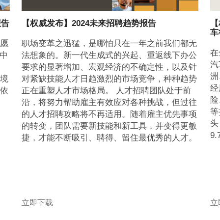
报告
【权威发布】2024未来招聘趋势报告
【
车
愿
职场变革之迅猛，是哪怕只在一年之前我们都无
在
中
法想象的。新一代生成式的兴起、重返线下办公
汽
要求的显著增加、宏观经济的不确定性，以及针
洲
境
对紧缺技能人才日趋激烈的市场竞争，种种趋势
经
依
正在重塑人才市场格局。 人才招聘团队处于前
险
沿，将努力帮助雇主有效应对各种挑战，但过往
等
的人才招聘攻略将不再适用。随着雇主优先事项
头
的转变，团队需要新技能和新工具，并变得更敏
9
捷，才能不断吸引、聘得、留住最优秀的人才。
立即下载
立