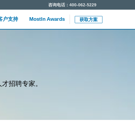
咨询电话：400-062-5229
Close jump me
End of menu. U
客户支持
MostIn Awards
获取方案
人才招聘专家。