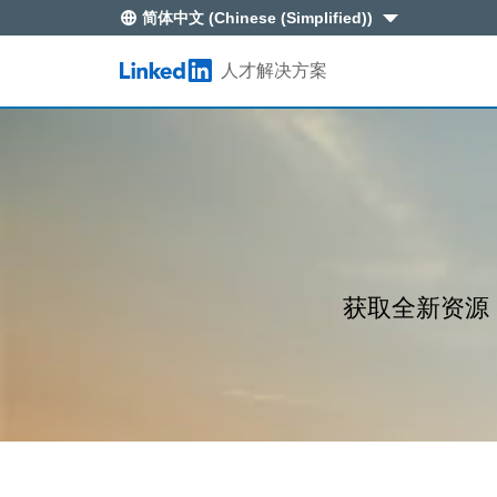
简体中文 (Chinese (Simplified))
Skip to main content
人才解决方案
LinkedIn Logo
领英企业招聘帐号
商业企业解决方案
数据报告
培训活动
职位发布栏
人才服务机构解决方案
高管访谈
招聘官认证
招聘专版
定制化海外招聘解决方案
Talent Blog
产品更新
大数据洞察
全球校招解决方案
2025领英春季校招节报名
获取全新资源