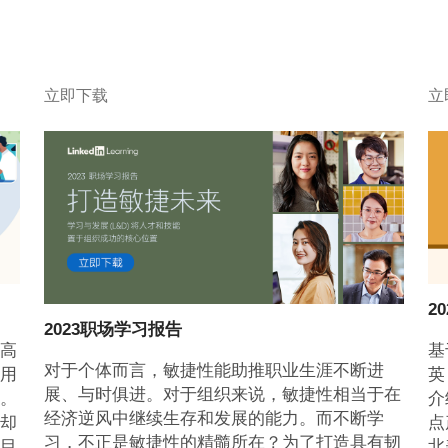
立即下载
立
2
2023职场学习报告
高
基
对于个体而言，敏捷性能助推职业生涯不断进
用
英
展、与时俱进。对于组织来说，敏捷性相当于在
。
介
经济逆风中继续生存和发展的能力。而不断学
却
点
习，不正是敏捷性的精髓所在？为了打造具有韧
目
北