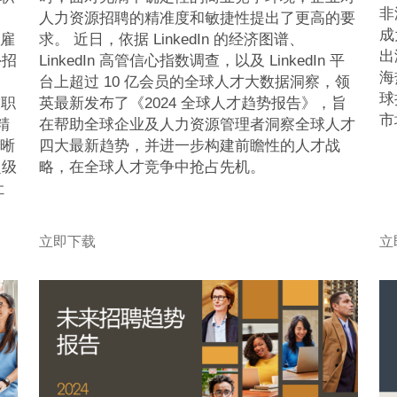
非
人力资源招聘的精准度和敏捷性提出了更高的要
成
求。 近日，依据 LinkedIn 的经济图谱、
雇
出
LinkedIn 高管信心指数调查，以及 LinkedIn 平
外招
海
台上超过 10 亿会员的全球人才大数据洞察，领
球
英最新发布了《2024 全球人才趋势报告》，旨
求职
市
在帮助全球企业及人力资源管理者洞察全球人才
精
四大最新趋势，并进一步构建前瞻性的人才战
清晰
略，在全球人才竞争中抢占先机。
超级
让
立即下载
立