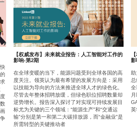
【权威发布】未来就业报告：人工智能对工作的
【
影响-第2期
影
快
在全球变暖的当下，能源问题受到全球各国的高
助
的
度关注。领英认为最有希望的发展方向是：采用
总
求
以技能为导向的方法来推进全球人才的绿色化。
全
欧
尽管去年整体招聘放缓，但绿色职位招聘数量却
月
度
逆势增长。报告深入探讨了对实现可持续发展目
G
数
标尤为关键的三个领域：“能源生产”和“交通运
英
画
输”分别是第一和第二大碳排放源，而“金融业”是
争
所需转型的关键推动者