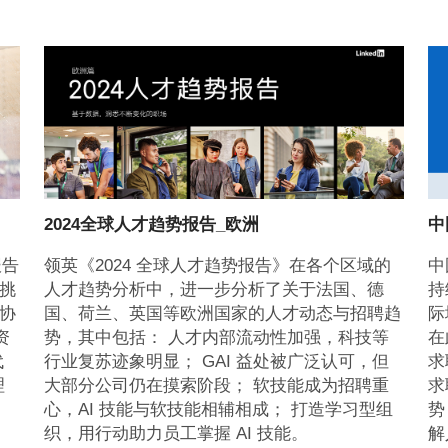
2024全球人才趋势报告_欧洲
中
报告
领英《2024 全球人才趋势报告》在各个区域的
中
挑
人才趋势分析中，进一步分析了关于法国、德
持
协
国、荷兰、英国等欧洲国家的人才动态与招聘趋
际
资
势，其中包括： 人才内部流动性加强，科技等
在
代
行业复苏迹象明显； GAI 益处被广泛认可，但
求
理
大部分公司仍在摸索阶段； 软技能成为招聘重
求
心，AI 技能与软技能相辅相成； 打造学习型组
势
织，用行动助力员工掌握 AI 技能。
解