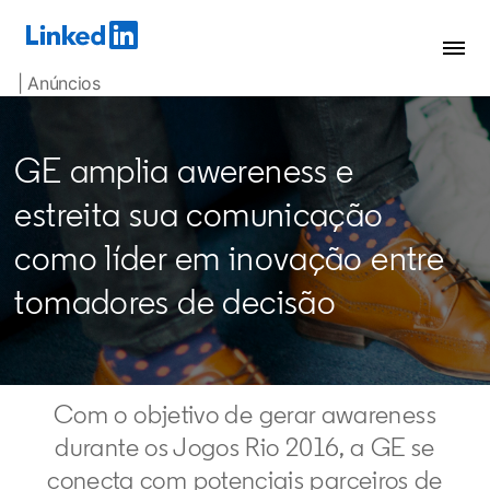
| Anúncios
GE amplia awereness e
estreita sua comunicação
como líder em inovação entre
tomadores de decisão
Com o objetivo de gerar awareness
durante os Jogos Rio 2016, a GE se
conecta com potenciais parceiros de