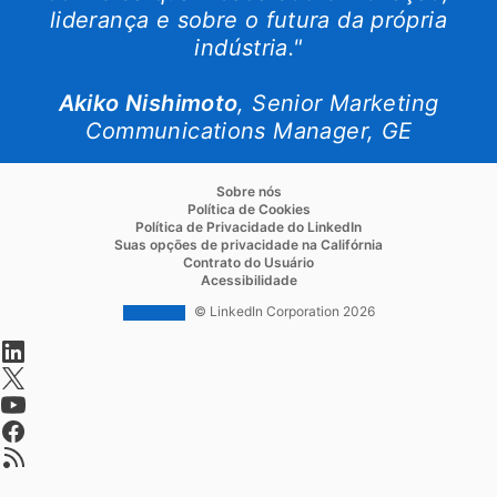
liderança e sobre o futura da própria
indústria."
Akiko Nishimoto
opens in a new tab
, Senior Marketing
Communications Manager, GE
opens in a new tab
Sobre nós
opens in a new tab
Política de Cookies
opens in a new tab
Política de Privacidade do LinkedIn
opens in a new ta
Suas opções de privacidade na Califórnia
opens in a new tab
Contrato do Usuário
opens in a new tab
Acessibilidade
© LinkedIn Corporation 2026
opens in a new tab
opens in a new tab
opens in a new tab
opens in a new tab
opens in a new tab