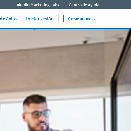
LinkedIn Marketing Labs
Centro de ayuda
Iniciar sesión en el Administrador de
Close jump men
End of menu. U
campañas
de éxito
Iniciar sesión
Crear anuncio