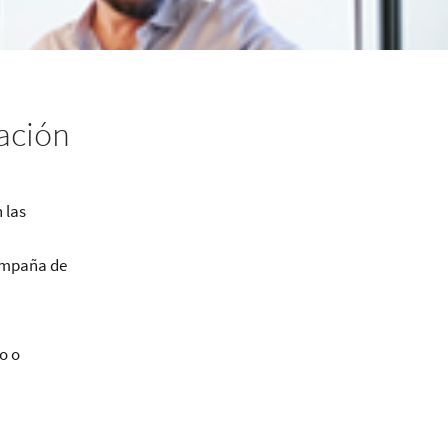
ación
)
 las
ampaña de
o o