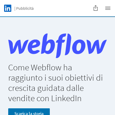
Skip to main content
LinkedIn Logo
| Pubblicità
C
Come Webflow ha
raggiunto i suoi obiettivi di
crescita guidata dalle
vendite con LinkedIn
Scarica la storia