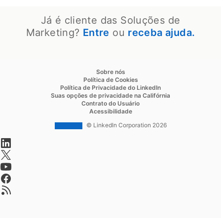
Já é cliente das Soluções de
Marketing?
Entre
opens in a new tab
ou
receba ajuda.
opens in a new tab
opens in a new tab
Sobre nós
opens in a new tab
Política de Cookies
opens in a new tab
Política de Privacidade do LinkedIn
opens in a new ta
Suas opções de privacidade na Califórnia
opens in a new tab
Contrato do Usuário
opens in a new tab
Acessibilidade
© LinkedIn Corporation 2026
opens in a new tab
opens in a new tab
opens in a new tab
opens in a new tab
opens in a new tab