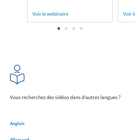
Voir le webinaire
Voir le
1
2
3
0
Vous recherchez des vidéos dans d’autres langues ?
Anglais
Allemand