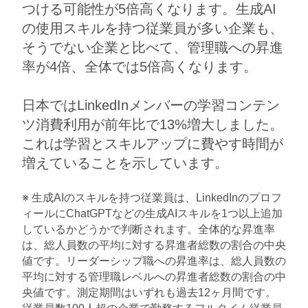
つける可能性が5倍高くなります。生成AI
の使用スキルを持つ従業員が多い企業も、
そうでない企業と比べて、管理職への昇進
率が4倍、全体では5倍高くなります。
日本ではLinkedInメンバーの学習コンテン
ツ消費利用が前年比で13%増大しました。
これは学習とスキルアップに費やす時間が
増えていることを​​示しています​​。
※ 生成AIのスキルを持つ従業員は、LinkedInのプロフ
ィールにChatGPTなどの生成AIスキルを1つ以上追加
しているかどうかで判断されます。全体的な昇進率
は、総人員数の平均に対する昇進者総数の割合の中央
値です。リーダーシップ職への昇進率は、総人員数の
平均に対する管理職レベルへの昇進者総数の割合の中
央値です。測定期間はいずれも過去12ヶ月間です。