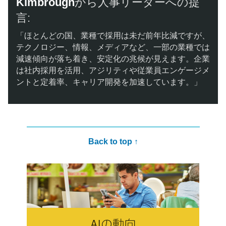
Kimbrough
から​​人事リーダーへの提
言: ​​
「ほとんどの国、業種で採用は未だ前年比減ですが、
テクノロジー、情報、メディアなど、一部の業種では
減速傾向が落ち着き、安定化の兆候が見えます。企業
は社内採用を活用、アジリティや従業員エンゲージメ
ントと定着率、キャリア開発を加速しています。」
Back to top ↑