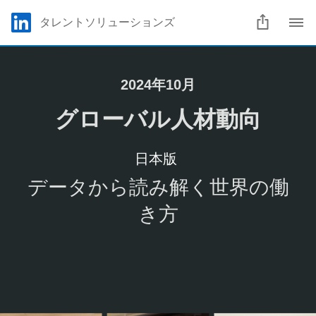
Skip to main content
LinkedIn Logo
タレントソリューションズ
C
2024年10月
​​​グローバル人材動向
​​​日本版​​ ​​
データから読み解く世界の働
き方​​