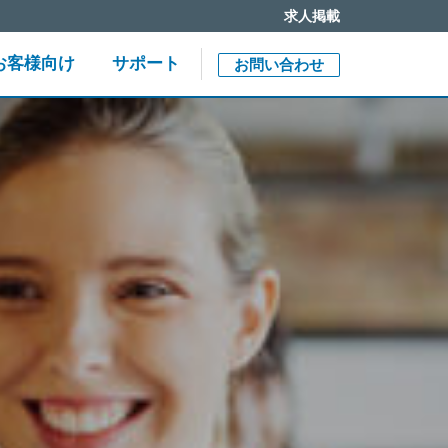
求人掲載
Close jump me
End of menu. U
お客様向け
サポート
お問い合わせ