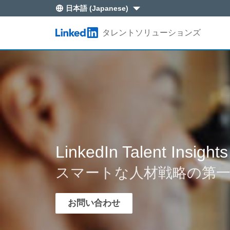
日本語 (Japanese)
Skip to main content
タレントソリューションズ
LinkedIn Logo
LinkedIn Recruiter
人材ブログ
ラーニングセンター
カスタマーサポート
LinkedIn求人
ケーススタディ
Recruiterにサインイン
お支払いと請求
LinkedIn Talent Insights
ヘルプとサポートセンター
LinkedIn Recruiterサポート
採用マーケティング
一般事項ヘルプセンター
- LinkedInキャリアページ
LinkedIn Talent Insights
- Pipeline Builder
スマートな人材戦略の第
LinkedInラーニング
お問い合わせ