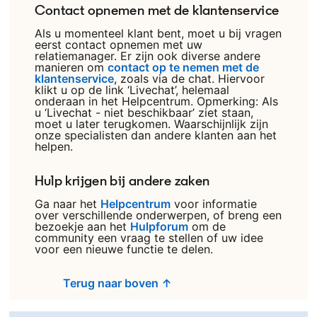
Contact opnemen met de klantenservice
Als u momenteel klant bent, moet u bij vragen
eerst contact opnemen met uw
relatiemanager. Er zijn ook diverse andere
manieren om
contact op te nemen met de
klantenservice
opens in a new tab
, zoals via de chat. Hiervoor
klikt u op de link ‘Livechat’, helemaal
onderaan in het Helpcentrum. Opmerking: Als
u ‘Livechat - niet beschikbaar’ ziet staan,
moet u later terugkomen. Waarschijnlijk zijn
onze specialisten dan andere klanten aan het
helpen.
Hulp krijgen bij andere zaken
Ga naar het
Helpcentrum
opens in a new tab
voor informatie
over verschillende onderwerpen, of breng een
bezoekje aan het
Hulpforum
opens in a new tab
om de
community een vraag te stellen of uw idee
voor een nieuwe functie te delen.
Terug naar boven ↑