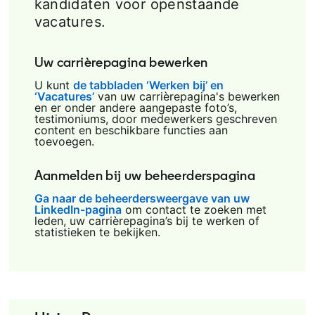
kandidaten voor openstaande
vacatures.
Uw carrièrepagina bewerken
U kunt
de tabbladen ‘Werken bij’ en
‘Vacatures’
opens in a new tab
van uw carrièrepagina's bewerken
en er onder andere aangepaste foto’s,
testimoniums, door medewerkers geschreven
content en beschikbare functies aan
toevoegen.
Aanmelden bij uw beheerderspagina
Ga naar de beheerdersweergave van uw
LinkedIn-pagina
opens in a new tab
om contact te zoeken met
leden, uw carrièrepagina’s bij te werken of
statistieken te bekijken.