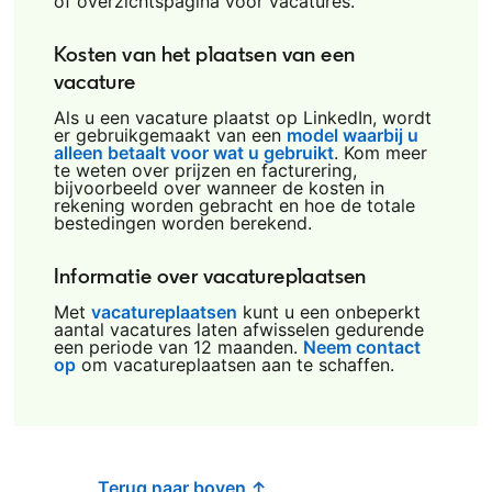
of overzichtspagina voor vacatures.
Kosten van het plaatsen van een
vacature
Als u een vacature plaatst op LinkedIn, wordt
er gebruikgemaakt van een
model waarbij u
alleen betaalt voor wat u gebruikt
opens in a new tab
. Kom meer
te weten over prijzen en facturering,
bijvoorbeeld over wanneer de kosten in
rekening worden gebracht en hoe de totale
bestedingen worden berekend.
Informatie over vacatureplaatsen
Met
vacatureplaatsen
opens in a new tab
kunt u een onbeperkt
aantal vacatures laten afwisselen gedurende
een periode van 12 maanden.
Neem contact
op
om vacatureplaatsen aan te schaffen.
Terug naar boven ↑