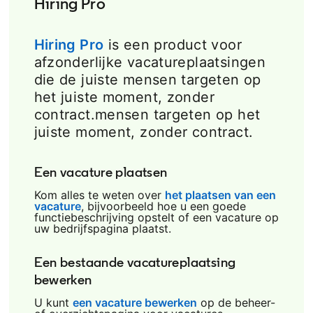
Hiring Pro
Hiring Pro
is een product voor
afzonderlijke vacatureplaatsingen
die de juiste mensen targeten op
het juiste moment, zonder
contract.mensen targeten op het
juiste moment, zonder contract.
Een vacature plaatsen
Kom alles te weten over
het plaatsen van een
vacature
opens in a new tab
, bijvoorbeeld hoe u een goede
functiebeschrijving opstelt of een vacature op
uw bedrijfspagina plaatst.
Een bestaande vacatureplaatsing
bewerken
U kunt
een vacature bewerken
opens in a new tab
op de beheer-