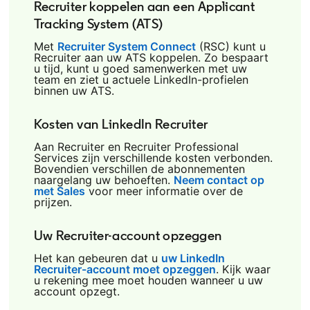
Recruiter koppelen aan een Applicant
Tracking System (ATS)
Met
Recruiter System Connect
opens in a new tab
(RSC) kunt u
Recruiter aan uw ATS koppelen. Zo bespaart
u tijd, kunt u goed samenwerken met uw
team en ziet u actuele LinkedIn-profielen
binnen uw ATS.
Kosten van LinkedIn Recruiter
Aan Recruiter en Recruiter Professional
Services zijn verschillende kosten verbonden.
Bovendien verschillen de abonnementen
naargelang uw behoeften.
Neem contact op
met Sales
voor meer informatie over de
prijzen.
Uw Recruiter-account opzeggen
Het kan gebeuren dat u
uw LinkedIn
Recruiter-account moet opzeggen
opens in a new ta
. Kijk waar
u rekening mee moet houden wanneer u uw
account opzegt.