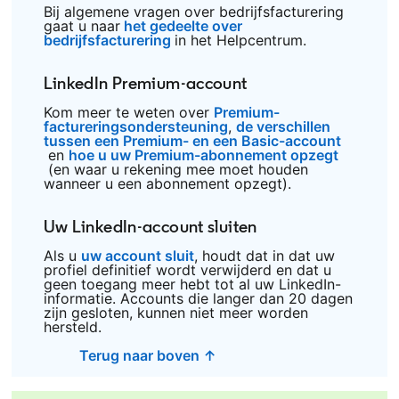
Bij algemene vragen over bedrijfsfacturering
gaat u naar
het gedeelte over
bedrijfsfacturering
opens in a new tab
in het Helpcentrum.
LinkedIn Premium-account
Kom meer te weten over
Premium-
factureringsondersteuning
opens in a new tab
,
de verschillen
tussen een Premium- en een Basic-account
opens in a new tab
en
hoe u uw Premium-abonnement opzegt
opens in a new tab
(en waar u rekening mee moet houden
wanneer u een abonnement opzegt).
Uw LinkedIn-account sluiten
Als u
uw account sluit
opens in a new tab
, houdt dat in dat uw
profiel definitief wordt verwijderd en dat u
geen toegang meer hebt tot al uw LinkedIn-
informatie. Accounts die langer dan 20 dagen
zijn gesloten, kunnen niet meer worden
hersteld.
Terug naar boven ↑