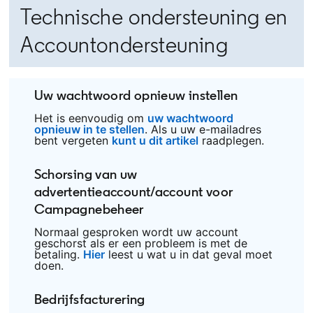
Technische ondersteuning en
Accountondersteuning
Uw wachtwoord opnieuw instellen
Het is eenvoudig om
uw wachtwoord
opnieuw in te stellen
opens in a new tab
. Als u uw e-mailadres
bent vergeten
kunt u dit artikel
opens in a new tab
raadplegen.
Schorsing van uw
advertentieaccount/account voor
Campagnebeheer
Normaal gesproken wordt uw account
geschorst als er een probleem is met de
betaling.
Hier
opens in a new tab
leest u wat u in dat geval moet
doen.
Bedrijfsfacturering