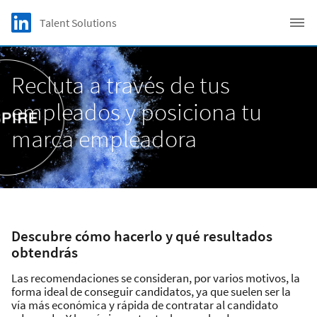
Skip to main content
LinkedIn Logo
Talent Solutions
C
Recluta a través de tus
empleados y posiciona tu
marca empleadora
Descubre cómo hacerlo y qué resultados
obtendrás
Las recomendaciones se consideran, por varios motivos, la
forma ideal de conseguir candidatos, ya que suelen ser la
vía más económica y rápida de contratar al candidato