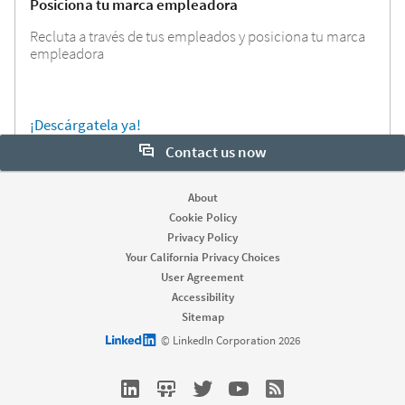
Posiciona tu marca empleadora
Recluta a través de tus empleados y posiciona tu marca
empleadora
¡Descárgatela ya!
Contact us now
Want to learn more about our hiring tools? Let us help:
About
Cookie Policy
Contact sales
Privacy Policy
Your California Privacy Choices
User Agreement
Looking for help & support?
Accessibility
Sitemap
LinkedIn logo
© LinkedIn Corporation 2026