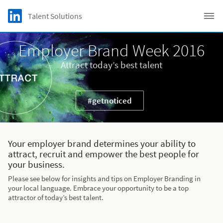
Skip to main content
LinkedIn Logo
Talent Solutions
C
Employer Brand Week 2016
Attract today’s best talent
#getnoticed
Your employer brand determines your ability to
attract, recruit and empower the best people for
your business.
Please see below for insights and tips on Employer Branding in
your local language. Embrace your opportunity to be a top
attractor of today’s best talent.