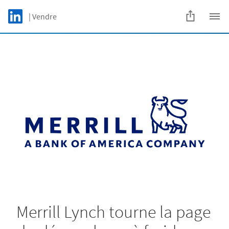
Skip to main content
LinkedIn Logo
| Vendre
C
Merrill Lynch tourne la page