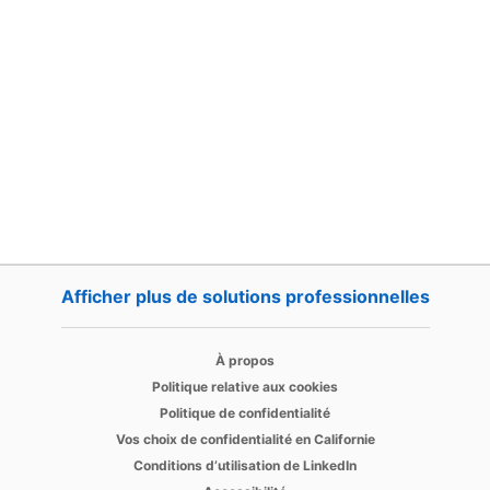
Afficher plus de solutions professionnelles
opens 
opens in a new tab
À propos
opens in a new tab
Politique relative aux cookies
opens in a new tab
Politique de confidentialité
opens in a new ta
Vos choix de confidentialité en Californie
opens in a new tab
Conditions d’utilisation de LinkedIn
opens in a new tab