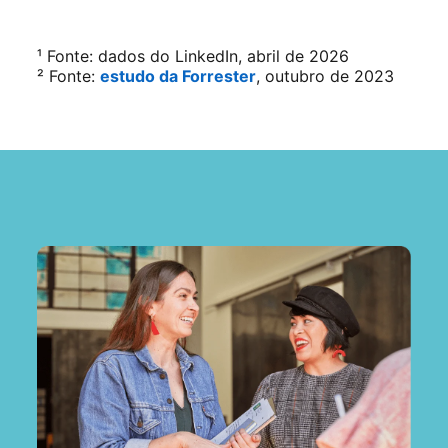
¹ Fonte: dados do LinkedIn, abril de 2026
² Fonte:
estudo da Forrester
opens in a new tab
, outubro de 2023