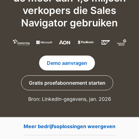
verkopers die Sales
Navigator gebruiken
Demo aanvragen
Gratis proefabonnement starten
opens in a new tab
Bron: LinkedIn-gegevens, jan. 2026
Meer bedrijfsoplossingen weergeven
opens in 