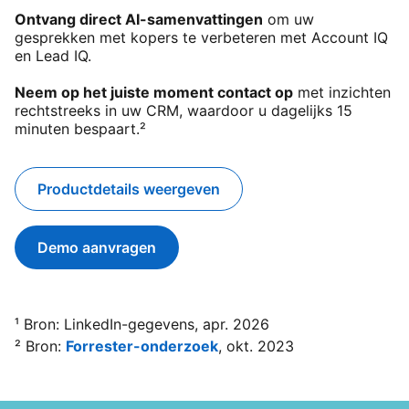
Ontvang direct AI-samenvattingen
om uw
gesprekken met kopers te verbeteren met Account IQ
en Lead IQ.
Neem op het juiste moment contact op
met inzichten
rechtstreeks in uw CRM, waardoor u dagelijks 15
minuten bespaart.²
Productdetails weergeven
Demo aanvragen
¹ Bron: LinkedIn-gegevens, apr. 2026
² Bron:
Forrester-onderzoek
opens in a new tab
, okt. 2023