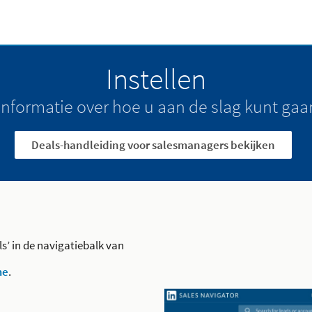
Instellen
informatie over hoe u aan de slag kunt gaa
Deals-handleiding voor salesmanagers bekijken
ls’ in de navigatiebalk van
me
.