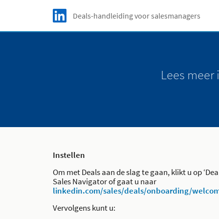
Skip to main content
LinkedIn logo
Deals-handleiding voor salesmanagers
English / Engels
Español / Spaans
Lees meer 
Português / Portugees
Deutsch / Duits
Italiano / Italiaans
Français / Frans
Instellen
Om met Deals aan de slag te gaan, klikt u op ‘Dea
Sales Navigator of gaat u naar
linkedin.com/sales/deals/onboarding/welco
Vervolgens kunt u: