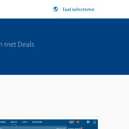
🌎 Taal selecteren
Close jump men
n met Deals