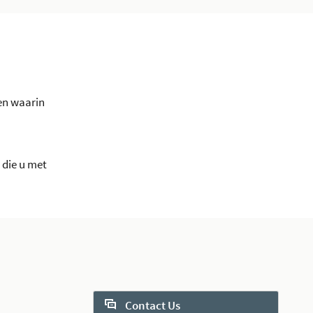
en waarin
 die u met
Contact Us