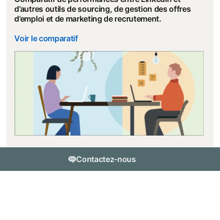
d’autres outils de sourcing, de gestion des offres
d’emploi et de marketing de recrutement.
Voir le comparatif
Contactez-nous
Vous souhaitez en savoir plus sur LinkedIn Talent
Solutions ? Contactez-nous.
dism
Recrutez dès maintenant avec