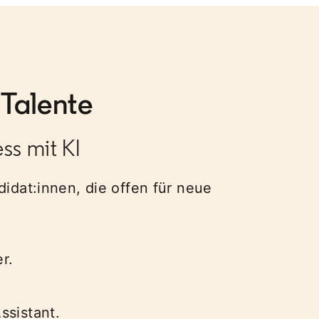
 Talente
ss mit KI​
idat:innen, die offen für neue
​.
sistant​.