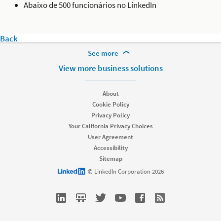
Abaixo de 500 funcionários no LinkedIn
Back
More Footer Options
See more
Products
View more business solutions
Job Posts
Recruiter
About
Recruiter Lite
Cookie Policy
Referrals
Privacy Policy
Career Pages
Your California Privacy Choices
Work With Us Ads
User Agreement
Accessibility
Solutions
Sitemap
Enterprise
LinkedIn logo
© LinkedIn Corporation 2026
SMB
Staffing
Nonprofit
Resources